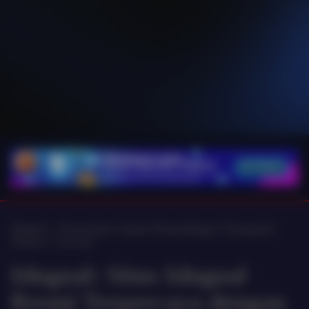
P
A
Idngoal - Komunitas Analis Pertandingan Terpopuler
Nomor 1 di Asia
Idngoal: Situs Idngoal
Resmi Terpercaya dengan