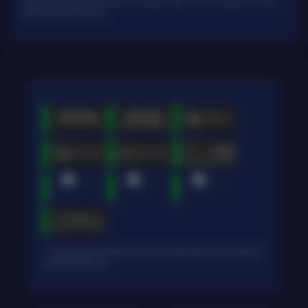
Platform togel yang menarik dari perusahan terbaik di dunia yang menawarkan
hadiah kemenangan besar
* Selama bank maintenance dan bank offline deposit dan penarikan
tidak dapat diproses