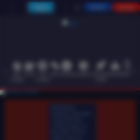
Main di
MASUK
DAFTAR
Telegram
HOT
SLOTS
LIVE
RACE
TOGEL
OLAHRAGA
CRASH
ARCADE
POKER
GAMES
CASINO
GAME
SP
Pemeliharaan
Terjadwal: Opus pada
11-Des-2025 dari
12.00.00 sampai 13-
Des-2026 11.59.59.
Selama waktu ini,