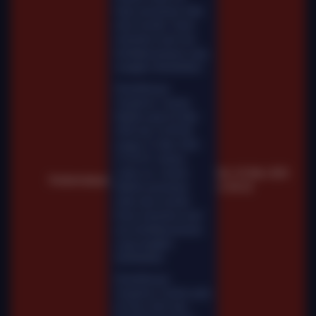
Opus permainan tidak
akan tersedia. Kami
memohon maaf atas
ketidaknyamanan yang
mungkin ditimbulkan.
Pemeliharaan
Terjadwal: Gemini
Marble pada 02-Mar-
2026 dari 16.00.00
sampai 31-Mar-2026
23.59.59. Selama
waktu ini, Gemini
Sel, 03-Mar-2026
Pemberitahuan
Marble permainan
11.00.28
tidak akan tersedia.
Kami memohon maaf
atas ketidaknyamanan
yang mungkin
ditimbulkan.
Pemeliharaan
Terjadwal: Fairbet pada
01-Nov-2025 dari